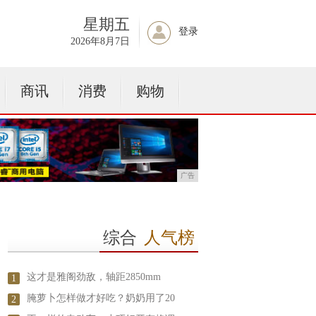
星期五
登录
2026年8月7日
商讯
消费
购物
广告
综合
人气榜
这才是雅阁劲敌，轴距2850mm
1
腌萝卜怎样做才好吃？奶奶用了20
2