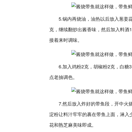
5.锅内再烧油，油热以后放入葱姜
克，继续翻炒出酱香味，然后加入料酒1
接着来时调味。
6.加入鸡粉2克，胡椒粉2克，白
点老抽调色。
7.然后放入炸好的带鱼段，开中火
淀粉让料汁牢牢的裹在带鱼上面，淋入
花和熟芝麻美味即成。