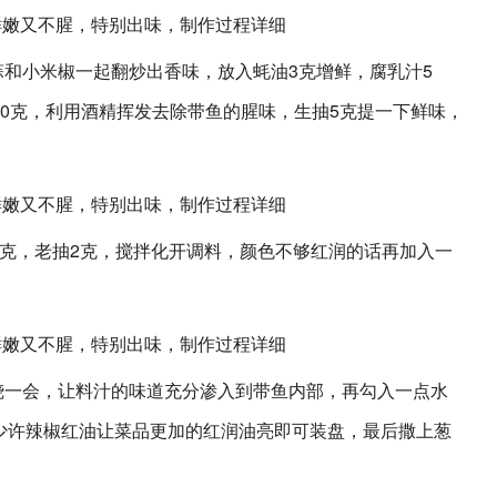
蒜和小米椒一起翻炒出香味，放入蚝油3克增鲜，腐乳汁5
0克，利用酒精挥发去除带鱼的腥味，生抽5克提一下鲜味，
糖3克，老抽2克，搅拌化开调料，颜色不够红润的话再加入一
烧一会，让料汁的味道充分渗入到带鱼内部，再勾入一点水
少许辣椒红油让菜品更加的红润油亮即可装盘，最后撒上葱