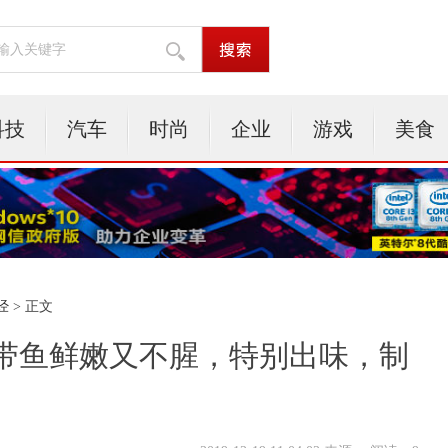
科技
汽车
时尚
企业
游戏
美食
经
> 正文
带鱼鲜嫩又不腥，特别出味，制