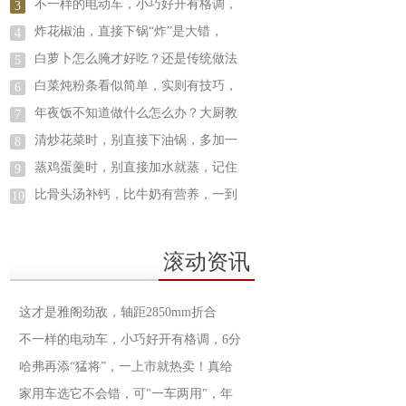
不一样的电动车，小巧好开有格调，
3
炸花椒油，直接下锅“炸”是大错，
4
白萝卜怎么腌才好吃？还是传统做法
5
白菜炖粉条看似简单，实则有技巧，
6
年夜饭不知道做什么怎么办？大厨教
7
清炒花菜时，别直接下油锅，多加一
8
蒸鸡蛋羹时，别直接加水就蒸，记住
9
比骨头汤补钙，比牛奶有营养，一到
10
滚动资讯
这才是雅阁劲敌，轴距2850mm折合
不一样的电动车，小巧好开有格调，6分
哈弗再添“猛将”，一上市就热卖！真给
家用车选它不会错，可"一车两用"，年