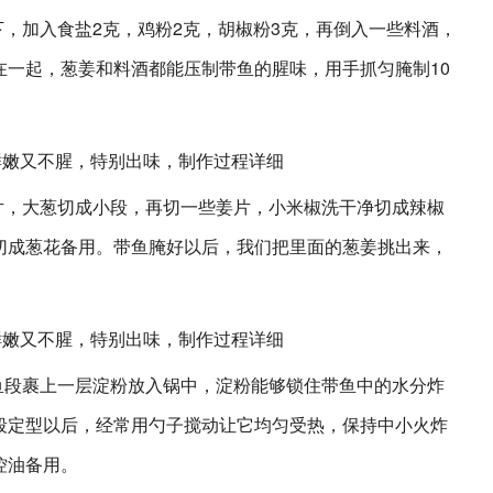
下，加入食盐2克，鸡粉2克，胡椒粉3克，再倒入一些料酒，
在一起，葱姜和料酒都能压制带鱼的腥味，用手抓匀腌制10
片，大葱切成小段，再切一些姜片，小米椒洗干净切成辣椒
切成葱花备用。带鱼腌好以后，我们把里面的葱姜挑出来，
鱼段裹上一层淀粉放入锅中，淀粉能够锁住带鱼中的水分炸
段定型以后，经常用勺子搅动让它均匀受热，保持中小火炸
控油备用。