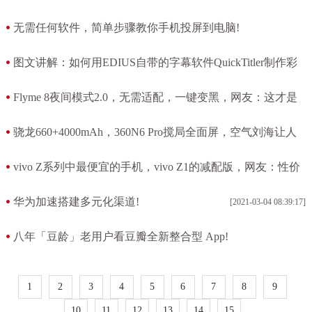
无需任何软件，简单步骤教你手机投屏到电脑!
[2021-03-05 04:24:35]
图文讲解：如何用EDIUS自带的字幕软件QuickTitler制作彩
色（彩虹）字!
Flyme 8夜间模式2.0，无需适配，一键变黑，网友：这才是
[2021-03-05 04:16:15]
UI水准!
骁龙660+4000mAh，360N6 Pro搅局全面屏，空气刘海让人
[2021-03-04 11:29:11]
看不懂!
vivo Z系列中最便宜的手机，vivo Z1的减配版，网友：性价
[2021-03-04 09:45:23]
比真低!
华为加速搭建多元化渠道!
[2021-03-04 08:39:17]
[2021-03-04 09:25:55]
八年「豆龄」老用户看豆瓣全新整合型 App!
[2021-03-04 08:33:48]
1
2
3
4
5
6
7
8
9
10
11
12
13
14
15