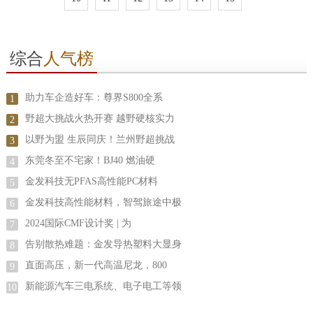
综合
人气榜
助力车企造好车：尊界S800全系
1
野超大挑战火热开赛 越野硬核实力
2
以野为盟 生辰同庆！兰州野超挑战
3
东莞冬至不宅家！BJ40 燃油硬
4
金发科技无PFAS高性能PC材料
5
金发科技高性能材料，智驾旅途中极
6
2024国际CMF设计奖 | 为
7
告别散热难题：金发导热塑料大显身
8
直面高压，新一代高温尼龙，800
9
新能源汽车三电系统、电子电工等领
10