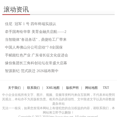
滚动资讯
佳尼 ·冠军 1 号 四年终端实战认
牵手国寿绘华章 美育金融共启航——2
当智能体“各说各话”，鼎捷给工厂带来
中国人寿佛山分公司启动“7·8全国保
手赋能红色产业 广东省长征文化促进会
缘份集团长三角科创论坛在常盛大启幕
智源新纪·范式跃迁 2026福布斯中
关于我们
|
联系我们
|
XML地图
|
版权声明
|
网站地图
TXT
中小企业在线所有文字、图片、视频、音频等资料均来自互联网，不代表本站赞同
其观点，本站亦不为其版权负责。相关作品的原创性、文中陈述文字以及内容数据
庞杂本站
无法一一核实，如果您发现本网站上有侵犯您的合法权益的内容，请联系我们，本
网站将立即予以删除！
Copyright © 2012-2019 http://www.tjox.net, All rights reserved.