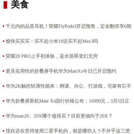
美食
千元内的品质耳机！荣耀FlyPods3开启预售，定金翻倍享6期
免息
愉快买买买：买不起小米10还买不起Max3吗
[2020-04-10 08:48:17]
[2020-04-09 12:28:48]
荣耀20 PRO上手初体验，蓝水翡翠变幻无穷
[2020-04-09 10:58:56]
更具实用性的折叠屏手机华为MateXs今日已开启预约
[2020-04-09 06:54:49]
华为2K触控轻薄性能本：网课、办公、打游戏，宅家有它不
无聊
华为折叠屏新机Mate Xs国行价格公布：16999元，3月5日正
[2020-04-09 06:09:05]
式开售
华为mate20、20X哪个值得买？目前更倾向于20X？
[2020-04-08 11:17:44]
[2020-04-05 09:00:55]
现在还在坚持使用三星手机的，都是哪些人？不外乎这三类