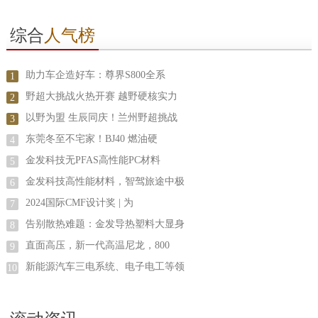
综合
人气榜
助力车企造好车：尊界S800全系
1
野超大挑战火热开赛 越野硬核实力
2
以野为盟 生辰同庆！兰州野超挑战
3
东莞冬至不宅家！BJ40 燃油硬
4
金发科技无PFAS高性能PC材料
5
金发科技高性能材料，智驾旅途中极
6
2024国际CMF设计奖 | 为
7
告别散热难题：金发导热塑料大显身
8
直面高压，新一代高温尼龙，800
9
新能源汽车三电系统、电子电工等领
10