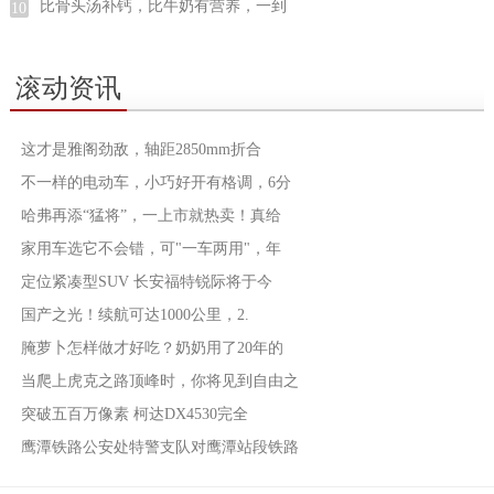
比骨头汤补钙，比牛奶有营养，一到
10
滚动资讯
这才是雅阁劲敌，轴距2850mm折合
不一样的电动车，小巧好开有格调，6分
哈弗再添“猛将”，一上市就热卖！真给
家用车选它不会错，可"一车两用"，年
定位紧凑型SUV 长安福特锐际将于今
国产之光！续航可达1000公里，2.
腌萝卜怎样做才好吃？奶奶用了20年的
当爬上虎克之路顶峰时，你将见到自由之
突破五百万像素 柯达DX4530完全
鹰潭铁路公安处特警支队对鹰潭站段铁路