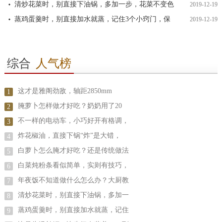
清炒花菜时，别直接下油锅，多加一步，花菜不变色
2019-12-19
蒸鸡蛋羹时，别直接加水就蒸，记住3个小窍门，保
2019-12-19
综合
人气榜
这才是雅阁劲敌，轴距2850mm
1
腌萝卜怎样做才好吃？奶奶用了20
2
不一样的电动车，小巧好开有格调，
3
炸花椒油，直接下锅“炸”是大错，
4
白萝卜怎么腌才好吃？还是传统做法
5
白菜炖粉条看似简单，实则有技巧，
6
年夜饭不知道做什么怎么办？大厨教
7
清炒花菜时，别直接下油锅，多加一
8
蒸鸡蛋羹时，别直接加水就蒸，记住
9