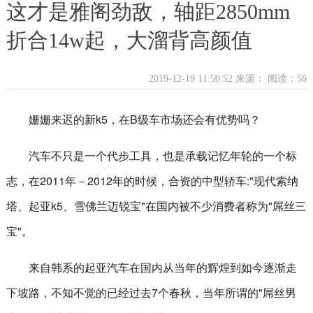
这才是雅阁劲敌，轴距2850mm
折合14w起，大溜背高颜值
2019-12-19 11:50:52 来源：
阅读：56
姗姗来迟的新k5，在B级车市场还会有优势吗？
汽车不只是一个代步工具，也是承载记忆年轮的一个标
志，在2011年－2012年的时候，合资的中型轿车:"现代索纳
塔、起亚k5、雪佛兰迈锐宝"在国内被不少消费者称为"屌丝三
宝"。
来自韩系的起亚汽车在国内从当年的辉煌到如今逐渐走
下坡路，不知不觉的已经过去7个春秋，当年所谓的"屌丝男