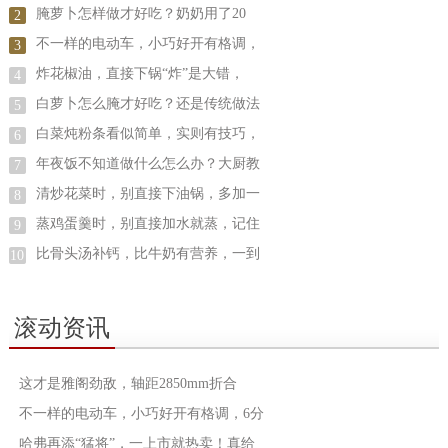
腌萝卜怎样做才好吃？奶奶用了20
2
不一样的电动车，小巧好开有格调，
3
炸花椒油，直接下锅“炸”是大错，
4
白萝卜怎么腌才好吃？还是传统做法
5
白菜炖粉条看似简单，实则有技巧，
6
年夜饭不知道做什么怎么办？大厨教
7
清炒花菜时，别直接下油锅，多加一
8
蒸鸡蛋羹时，别直接加水就蒸，记住
9
比骨头汤补钙，比牛奶有营养，一到
10
滚动资讯
这才是雅阁劲敌，轴距2850mm折合
不一样的电动车，小巧好开有格调，6分
哈弗再添“猛将”，一上市就热卖！真给