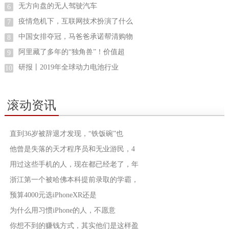
无方向盘的无人驾驶汽车
6
疫情危机下，互联网技术扮演了什么
7
中国女排夺冠，马爸爸承诺帮清购物
8
阿里藏了多年的“独角兽”！价值超
9
研报丨2019年全球动力电池行业
10
滚动资讯
直到36岁被辞退才发现，“铁饭碗”也
他曾是失落的天才程序员和无业游民，4
用过这些手机的人，现在都已经老了，年
浙江第一个被哈佛本科提前录取的学霸，
预算4000元选iPhoneXR还是
为什么用习惯iPhone的人，不愿意
你想不到的赚钱方式，其实他们是这样盈