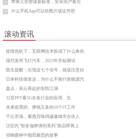
苹果又在密谋新标准，安卓用户看完
9
什么手机App可以给图片或证件照
10
滚动资讯
疫情危机下，互联网技术扮演了什么角色
现代发布飞行汽车，2023年开始测试
医生提醒：出现这七个信号，就该注意自
日本科技很发达，为什么不推行新能源汽
盘点：风云再起的安防江湖
32页PPT看5G在各行业的应用、生
未来急需的、挣钱又多的10个IT工作
千亿市场，紫燕百味鸡诚邀城市合伙人
汉臣氏“智多伽牌滴剂系列”新品即将上
动物森林中细思极恐的故事