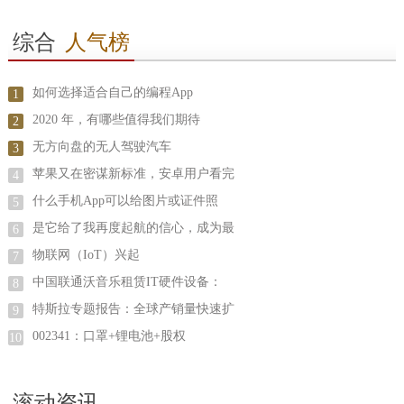
综合
人气榜
如何选择适合自己的编程App
1
2020 年，有哪些值得我们期待
2
无方向盘的无人驾驶汽车
3
苹果又在密谋新标准，安卓用户看完
4
什么手机App可以给图片或证件照
5
是它给了我再度起航的信心，成为最
6
物联网（IoT）兴起
7
中国联通沃音乐租赁IT硬件设备：
8
特斯拉专题报告：全球产销量快速扩
9
002341：口罩+锂电池+股权
10
滚动资讯