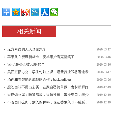
相关新闻
无方向盘的无人驾驶汽车
2020-03-17
苹果又在密谋新标准，安卓用户看完都笑了
2020-03-16
Wi-Fi是否会被5G取代？
2020-03-16
美团直播办公，学生钉钉上课，哪些行业即将迅速发
2020-03-17
泊声和壹智能达成战略合作：backaudio系
2020-03-26
想吃卤味不用出去买，在家自己简单做，食材新鲜好
2019-12-19
香菇炖豆腐：味道清淡，香味扑鼻，嫩滑爽口，老少
2019-12-19
不管卤什么肉，放入四种料，保证香嫩入味不腥腻，
2019-12-19