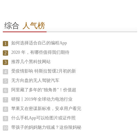
综合
人气榜
如何选择适合自己的编程App
1
2020 年，有哪些值得我们期待
2
推荐几个黑科技网站
3
受疫情影响 特斯拉暂缓2月初的新
4
无方向盘的无人驾驶汽车
5
阿里藏了多年的“独角兽”！价值超
6
研报丨2019年全球动力电池行业
7
苹果又在密谋新标准，安卓用户看完
8
什么手机App可以给图片或证件照
9
带孩子的妈妈魅力锐减？这份辣妈秘
10