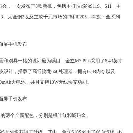
布会，一次发布了8款新机，包括主打拍照的S11S、S11，主
金钢3、大金钢2以及主攻千元市场的F6和F205，将旗下全系列
置和别具一格的设计最为瞩目，金立M7 Plus采用了6.43英寸
皮设计，搭载了高通骁龙660处理器，拥有6GB内存以及
00mAh大电池，并且支持10W无线快充功能。
了M7的两个全新配色，分别是枫叶红和琥珀金。
S系列也获得了升级，其中，金立S10S采用了双面玻璃+不