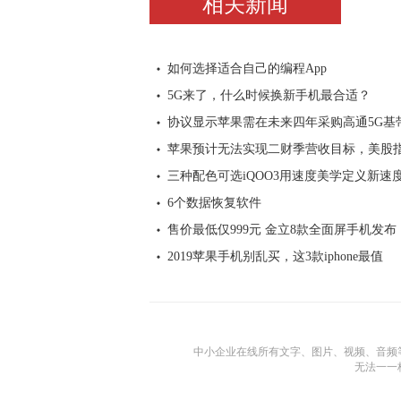
相关新闻
如何选择适合自己的编程App
5G来了，什么时候换新手机最合适？
协议显示苹果需在未来四年采购高通5G基带
苹果预计无法实现二财季营收目标，美股
三种配色可选iQOO3用速度美学定义新速
6个数据恢复软件
售价最低仅999元 金立8款全面屏手机发布
2019苹果手机别乱买，这3款iphone最值
中小企业在线所有文字、图片、视频、音频
无法一一