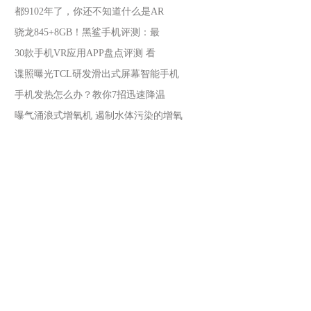
都9102年了，你还不知道什么是AR
骁龙845+8GB！黑鲨手机评测：最
30款手机VR应用APP盘点评测 看
谍照曝光TCL研发滑出式屏幕智能手机
手机发热怎么办？教你7招迅速降温
曝气涌浪式增氧机 遏制水体污染的增氧