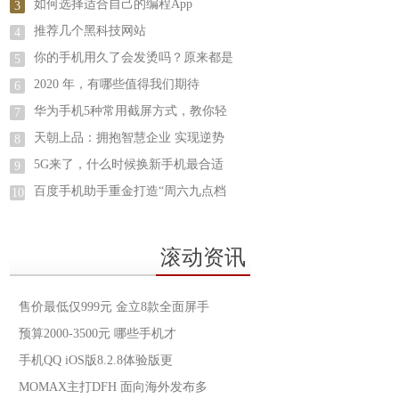
如何选择适合自己的编程App
3
推荐几个黑科技网站
4
你的手机用久了会发烫吗？原来都是
5
2020 年，有哪些值得我们期待
6
华为手机5种常用截屏方式，教你轻
7
天朝上品：拥抱智慧企业 实现逆势
8
5G来了，什么时候换新手机最合适
9
百度手机助手重金打造“周六九点档
10
滚动资讯
售价最低仅999元 金立8款全面屏手
预算2000-3500元 哪些手机才
手机QQ iOS版8.2.8体验版更
MOMAX主打DFH 面向海外发布多