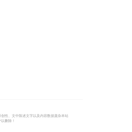
原创性、文中陈述文字以及内容数据庞杂本站
予以删除！