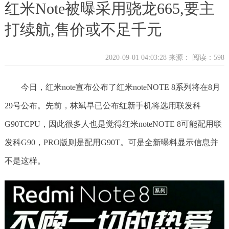
红米Note被曝采用骁龙665,要主
打续航,售价或不足千元
2020-09-01 04:03:28 来源：
阅读：598
今日，红米note宣布公布了红米noteNOTE 8系列将在8月
29号公布。先前，林斌早已公布红新手机将选用联发科
G90TCPU，因此很多人也是觉得红米noteNOTE 8可能配用联
发科G90，PRO版则是配用G90T。可是全新曝料显示信息并
不是这样。