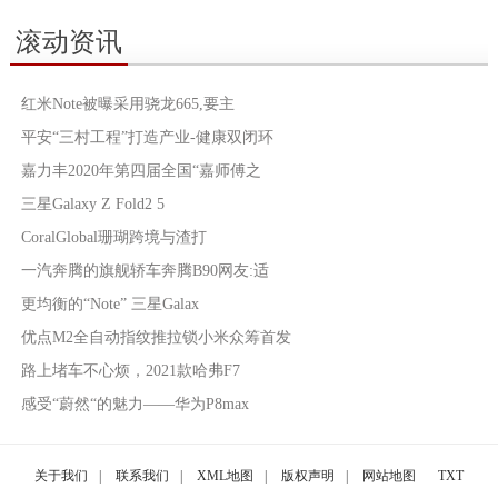
滚动资讯
红米Note被曝采用骁龙665,要主
平安“三村工程”打造产业-健康双闭环
嘉力丰2020年第四届全国“嘉师傅之
三星Galaxy Z Fold2 5
CoralGlobal珊瑚跨境与渣打
一汽奔腾的旗舰轿车奔腾B90网友:适
更均衡的“Note” 三星Galax
优点M2全自动指纹推拉锁小米众筹首发
路上堵车不心烦，2021款哈弗F7
感受“蔚然“的魅力——华为P8max
关于我们
|
联系我们
|
XML地图
|
版权声明
|
网站地图
TXT