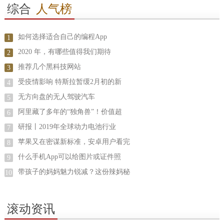
综合
人气榜
如何选择适合自己的编程App
1
2020 年，有哪些值得我们期待
2
推荐几个黑科技网站
3
受疫情影响 特斯拉暂缓2月初的新
4
无方向盘的无人驾驶汽车
5
阿里藏了多年的“独角兽”！价值超
6
研报丨2019年全球动力电池行业
7
苹果又在密谋新标准，安卓用户看完
8
什么手机App可以给图片或证件照
9
带孩子的妈妈魅力锐减？这份辣妈秘
10
滚动资讯